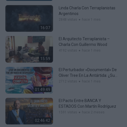
Linda Charla Con Terraplanistas
Argentinos
2848 vistas
hace 1 mes
16:07
El Arquitecto Terraplanista –
Charla Con Guillermo Wood
4192 vistas
hace 1 mes
15:59
El Perturbador «documental» De
Oliver Tree En La Antártida: ¿Su
Adiós Definitivo?
2712 vistas
hace 1 mes
01:49:49
El Pacto Entre BANCA Y
ESTADOS Con Martín Rodríguez
1591 vistas
hace 2 meses
02:46:42