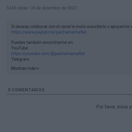
5244 vistas
• 24 de diciembre de 2022
Si deseas colaborar con el canal te invito suscribirte o apoyarme 
https://www.paypal.me/pachamamaflat
Puedes también encontrarme en
YouTube
https://youtube.com/@pachamamaflat
Telegram.
https://t.me/pachainfo
Mostras más
Instagram.
https://instagram.com/pachamama_flat
?
Facebook.
https://www.facebook.com/facedelpacha
0
COMENTARIOS
Odysee
https://odysee.com/@PachamamaFlat:b
Por favor, inicia
arreglo musical
@amon_beatz
https://youtube.com/c/AmonBeatsProds
https://www.instagram.com/amon_beatz/