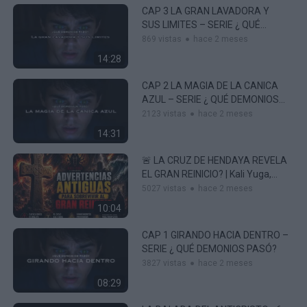
CAP 3 LA GRAN LAVADORA Y
SUS LIMITES – SERIE ¿ QUÉ
DEMONIOS PASÓ?
869 vistas
hace 2 meses
14:28
CAP 2 LA MAGIA DE LA CANICA
AZUL – SERIE ¿ QUÉ DEMONIOS
PASÓ?
2123 vistas
hace 2 meses
14:31
🚨 LA CRUZ DE HENDAYA REVELA
EL GRAN REINICIO? | Kali Yuga,
Cataclismos Y El Fin De Una Era 🌍
5027 vistas
hace 2 meses
⚡
10:04
CAP 1 GIRANDO HACIA DENTRO –
SERIE ¿ QUÉ DEMONIOS PASÓ?
3827 vistas
hace 2 meses
08:29