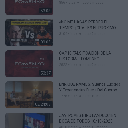
856 vistas
hace 9 meses
53:08
«NO ME HAGAS PERDER EL
TIEMPO ¿CUAL ES EL PROXIMO
DESTINO DE LA NASA?
3104 vistas
hace 9 meses
09:03
CAP10 FALSIFICACIÓN DE LA
HISTORIA – FOMENKO
2822 vistas
hace 9 meses
53:37
ENRIQUE RAMOS. Sueños Lúcidos
Y Experiencias Fuera Del Cuerpo
(proyección Astral) A Voluntad.
1778 vistas
hace 10 meses
02:24:03
JAVI POVES E IRU LANDUCCI EN
BOCA DE TODOS 10/10/2025
4818 vistas
hace 10 meses