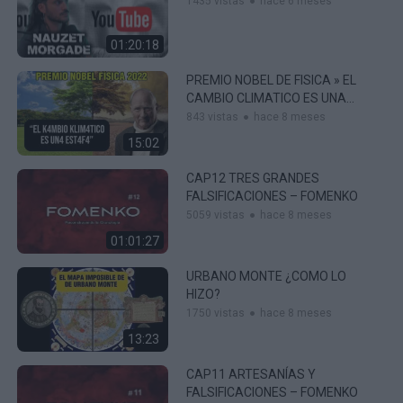
1435 vistas
hace 6 meses
01:20:18
PREMIO NOBEL DE FISICA » EL
CAMBIO CLIMATICO ES UNA
ESTAFA»
843 vistas
hace 8 meses
15:02
CAP12 TRES GRANDES
FALSIFICACIONES – FOMENKO
5059 vistas
hace 8 meses
01:01:27
URBANO MONTE ¿COMO LO
HIZO?
1750 vistas
hace 8 meses
13:23
CAP11 ARTESANÍAS Y
FALSIFICACIONES – FOMENKO