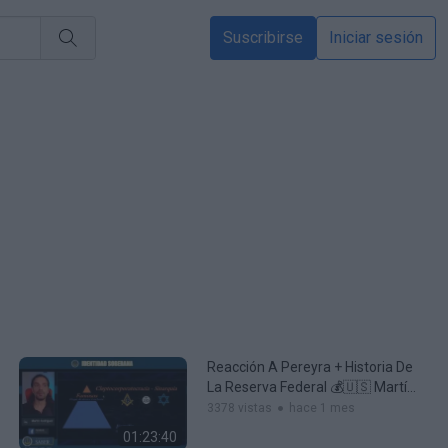
Suscribirse
Iniciar sesión
Reacción A Pereyra + Historia De
La Reserva Federal 💰🇺🇸 Martín
Rodríguez
3378 vistas
hace 1 mes
01:23:40