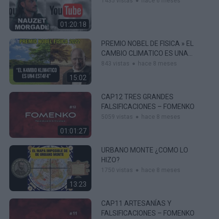
1435 vistas
hace 6 meses
01:20:18
PREMIO NOBEL DE FISICA » EL
CAMBIO CLIMATICO ES UNA
ESTAFA»
843 vistas
hace 8 meses
15:02
CAP12 TRES GRANDES
FALSIFICACIONES – FOMENKO
5059 vistas
hace 8 meses
01:01:27
URBANO MONTE ¿COMO LO
HIZO?
1750 vistas
hace 8 meses
13:23
CAP11 ARTESANÍAS Y
FALSIFICACIONES – FOMENKO