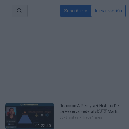
Suscribirse
Iniciar sesión
Reacción A Pereyra + Historia De
La Reserva Federal 💰🇺🇸 Martín
Rodríguez
3378 vistas
hace 1 mes
01:23:40