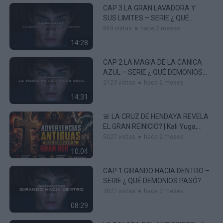
CAP 3 LA GRAN LAVADORA Y
SUS LIMITES – SERIE ¿ QUÉ
DEMONIOS PASÓ?
869 vistas
hace 2 meses
14:28
CAP 2 LA MAGIA DE LA CANICA
AZUL – SERIE ¿ QUÉ DEMONIOS
PASÓ?
2123 vistas
hace 2 meses
14:31
🚨 LA CRUZ DE HENDAYA REVELA
EL GRAN REINICIO? | Kali Yuga,
Cataclismos Y El Fin De Una Era 🌍
5027 vistas
hace 2 meses
⚡
10:04
CAP 1 GIRANDO HACIA DENTRO –
SERIE ¿ QUÉ DEMONIOS PASÓ?
3827 vistas
hace 2 meses
08:29