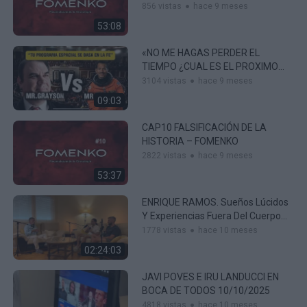
856 vistas
hace 9 meses
53:08
«NO ME HAGAS PERDER EL
TIEMPO ¿CUAL ES EL PROXIMO
DESTINO DE LA NASA?
3104 vistas
hace 9 meses
09:03
CAP10 FALSIFICACIÓN DE LA
HISTORIA – FOMENKO
2822 vistas
hace 9 meses
53:37
ENRIQUE RAMOS. Sueños Lúcidos
Y Experiencias Fuera Del Cuerpo
(proyección Astral) A Voluntad.
1778 vistas
hace 10 meses
02:24:03
JAVI POVES E IRU LANDUCCI EN
BOCA DE TODOS 10/10/2025
4818 vistas
hace 10 meses