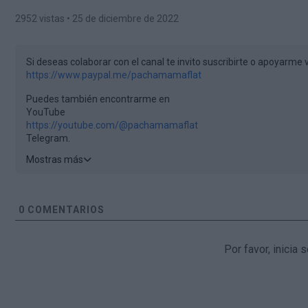
2952 vistas
• 25 de diciembre de 2022
Si deseas colaborar con el canal te invito suscribirte o apoyarme 
https://www.paypal.me/pachamamaflat
Puedes también encontrarme en
YouTube
https://youtube.com/@pachamamaflat
Telegram.
https://t.me/pachainfo
Mostras más
Instagram.
https://instagram.com/pachamama_flat
?
Facebook.
https://www.facebook.com/facedelpacha
0
COMENTARIOS
Odysee
https://odysee.com/@PachamamaFlat:b
Por favor, inicia
arreglo musical
@amon_beatz
https://youtube.com/c/AmonBeatsProds
https://www.instagram.com/amon_beatz/