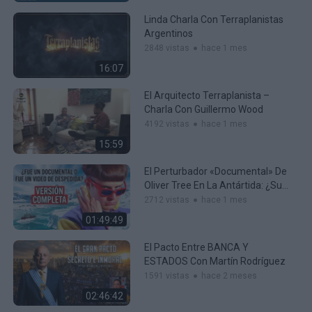
Linda Charla Con Terraplanistas
Argentinos
2848 vistas
hace 1 mes
16:07
El Arquitecto Terraplanista –
Charla Con Guillermo Wood
4192 vistas
hace 1 mes
15:59
El Perturbador «documental» De
Oliver Tree En La Antártida: ¿Su
Adiós Definitivo?
2712 vistas
hace 1 mes
01:49:49
El Pacto Entre BANCA Y
ESTADOS Con Martín Rodríguez
1591 vistas
hace 2 meses
02:46:42